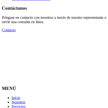
Contáctanos
Póngase en contacto con nosotros a través de nuestro representante o
envíe una consulta en línea.
Contacto
Laboratorio de tercera parte de ensayos fisicoquímicos y
microbiológicos alimentos, bebidas, agua y una amplia gama
de productos de consumo y uso humano, animal e industrial.
MENÚ
Inicio
Nosotros
Servicios