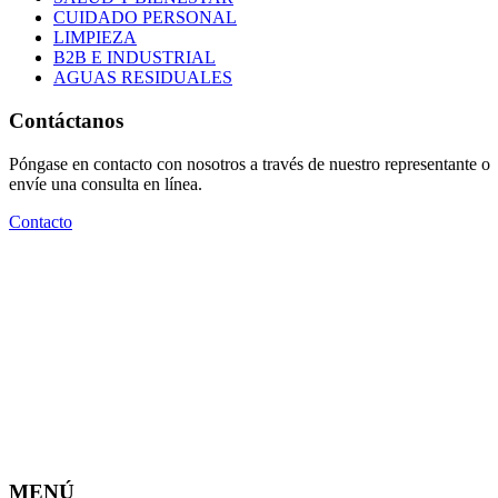
CUIDADO PERSONAL
LIMPIEZA
B2B E INDUSTRIAL
AGUAS RESIDUALES
Contáctanos
Póngase en contacto con nosotros a través de nuestro representante o
envíe una consulta en línea.
Contacto
Laboratorio de tercera parte de ensayos fisicoquímicos y
microbiológicos alimentos, bebidas, agua y una amplia gama
de productos de consumo y uso humano, animal e industrial.
MENÚ